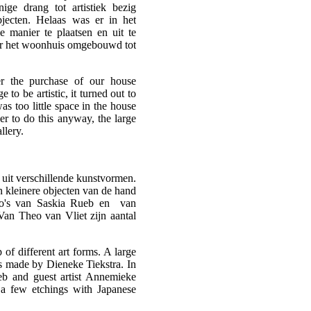
ge drang tot artistiek bezig
objecten. Helaas was er in het
 manier te plaatsen en uit te
ter het woonhuis omgebouwd tot
er the purchase of our house
to be artistic, it turned out to
was too little space in the house
der to do this anyway, the large
llery.
uit verschillende kunstvormen.
n kleinere objecten van de hand
oto's van Saskia Rueb en van
Van Theo van Vliet zijn aantal
of different art forms. A large
cts made by Dieneke Tiekstra. In
eb and guest artist Annemieke
 a few etchings with Japanese