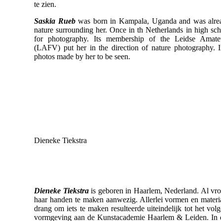
te zien.
Saskia Rueb
was born in Kampala, Uganda and was alread
nature surrounding her. Once in th Netherlands in high sch
for photography. Its membership of the Leidse Amateu
(LAFV) put her in the direction of nature photography. In
photos made by her to be seen.
Dieneke Tiekstra
Dieneke Tiekstra
is geboren in Haarlem, Nederland. Al vro
haar handen te maken aanwezig. Allerlei vormen en materi
drang om iets te maken resulteerde uiteindelijk tot het vo
vormgeving aan de Kunstacademie Haarlem & Leiden. In de 