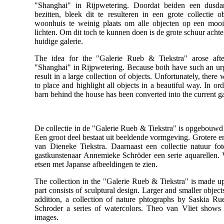
"Shanghai" in Rijpwetering. Doordat beiden een dusdani
bezitten, bleek dit te resulteren in een grote collectie 
woonhuis te weinig plaats om alle objecten op een mooie
lichten. Om dit toch te kunnen doen is de grote schuur ach
huidige galerie.
The idea for the "Galerie Rueb & Tiekstra" arose aft
"Shanghai" in Rijpwetering. Because both have such an urge 
result in a large collection of objects. Unfortunately, there 
to place and highlight all objects in a beautiful way. In or
barn behind the house has been converted into the current ga
De collectie in de "Galerie Rueb & Tiekstra" is opgebouwd 
Een groot deel bestaat uit beeldende vormgeving. Grotere e
van Dieneke Tiekstra. Daarnaast een collectie natuur f
gastkunstenaar Annemieke Schröder een serie aquarellen. 
etsen met Japanse afbeeldingen te zien.
The collection in the "Galerie Rueb & Tiekstra" is made up 
part consists of sculptural design. Larger and smaller obje
addition, a collection of nature phtographs by Saskia Ru
Schroder a series of watercolors. Theo van Vliet shows
images.